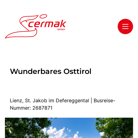
Toggl
Reisethemen
Wunderbares Osttirol
Toggl
Highlights
Toggl
Service
Toggl
Kontakt
Lienz, St. Jakob im Defereggental | Busreise-
Nummer: 2687871
Start
Tagesfahrten