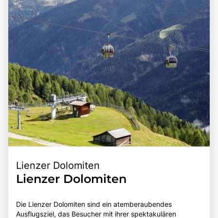
einem unvergesslichen Erlebnis für Naturliebhaber und
das Virgental zu einem bereichernden Erlebnis für alle, die
Abenteuerlustige.
die Schönheit und Faszination der Tiroler Alpen entdecken
möchten.
Lienzer Dolomiten
Lienzer Dolomiten
Die Lienzer Dolomiten sind ein atemberaubendes
Ausflugsziel, das Besucher mit ihrer spektakulären