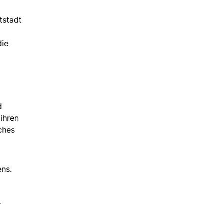
tstadt
die
d
ihren
ches
ns.
r