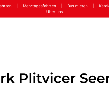
ahrten
|
Mehrtagesfahrten
|
Bus mieten
|
Kata
Uber uns
rk Plitvicer See