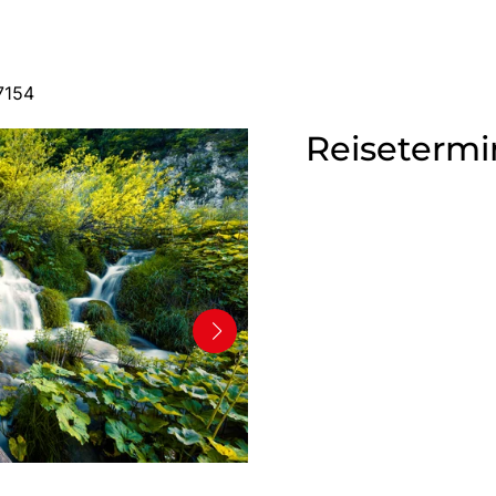
7154
Reisetermi