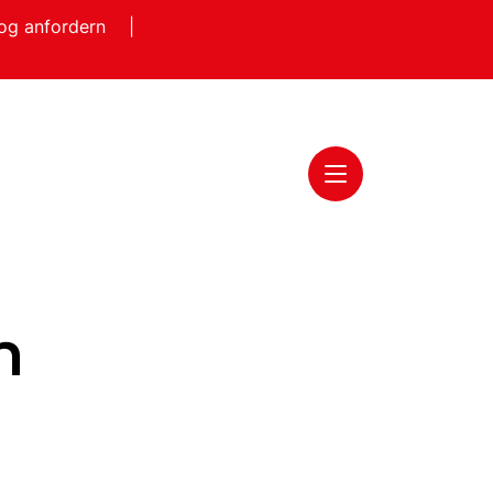
log anfordern
|
n