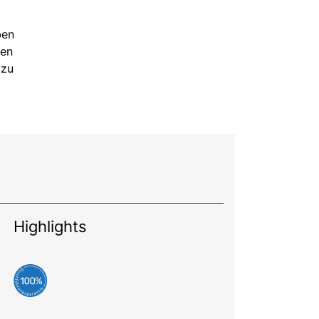
ben
den
azu
Highlights