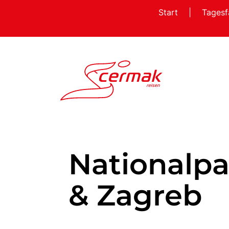
Start
|
Tagesf
Nationalpa
& Zagreb