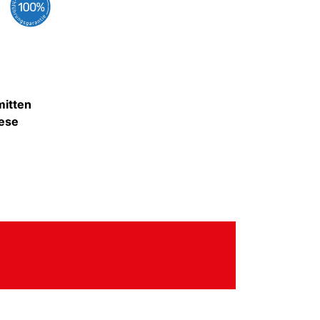
mitten
iese