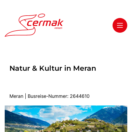
Toggl
Reisethemen
Natur & Kultur in Meran
Toggl
Highlights
Toggl
Service
Toggl
Kontakt
Meran | Busreise-Nummer: 2644610
Start
Tagesfahrten