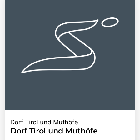
der historischen Altstadt von Meran und die Erkundung
lernen und die beeindruckende Kulisse des Schlosses zu
der zahlreichen Weingüter der Region. Die Kombination
bewundern. Die Kombination aus Kunst, Natur und Kultur
aus einer zentralen Lage, der Schönheit der Natur und der
macht die Gärten zu einem unvergesslichen Ziel für
Möglichkeit, die faszinierenden Gärten hautnah zu
Gartenliebhaber, Familien und Naturliebhaber.
erleben, macht die Gärten von Schloss Trauttmansdorff zu
einem unvergesslichen Erlebnis für alle, die diese
einzigartige Destination entdecken möchten.
Dorf Tirol und Muthöfe
Dorf Tirol und Muthöfe