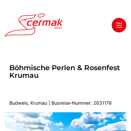
Toggl
Reisethemen
Böhmische Perlen & Rosenfest
Toggl
Highlights
Krumau
Toggl
Service
Toggl
Kontakt
Budweis, Krumau | Busreise-Nummer: 2631176
Start
Tagesfahrten