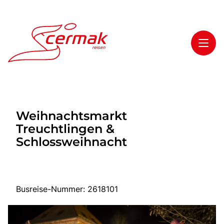
Toggl
Reisethemen
Weihnachtsmarkt
Toggl
Highlights
Treuchtlingen &
Toggl
Service
Schlossweihnacht
Toggl
Kontakt
Busreise-Nummer: 2618101
Start
Tagesfahrten