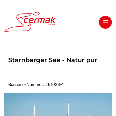
Toggl
Reisethemen
Starnberger See - Natur pur
Toggl
Highlights
Toggl
Service
Toggl
Kontakt
Busreise-Nummer: 261024-1
Start
Tagesfahrten