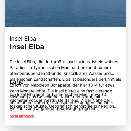
Insel Elba
Insel Elba
Die Insel Elba, die drittgrößte Insel Italiens, ist ein wahres
Paradies im Tyrrhenischen Meer und bekannt für ihre
atemberaubenden Strände, kristallklares Wasser und
malerischen Landschaften. Elba ist besonders berühmt als
Lage
Exilort von Napoleon Bonaparte, der hier 1814 für etwa
zehn Monate lebte. Die Insel bietet eine faszinierende
Die Insel Elba liegt im Tyrrhenischen Meer, etwa 10
Mischung aus Geschichte, Kultur und Natur, mit
Kilometer vor der Westküste Italiens, in der Nähe der
charmanten Dörfern, historischen Festungen und einer
toskanischen Küste. Geografisch gehört sie zur Region
Vielzahl von Wander- und Radwegen, die die
Toskana und ist Teil des Nationalparks Toskanischer
beeindruckende Küstenlinie und das hügelige Innere der
Mehr anzeigen
Archipel. Elba ist gut mit Fähren von den nahegelegenen
Insel erkunden. Besucher können die herrlichen Strände
Städten Piombino und Livorno erreichbar, was die Anreise
wie Fetovaia und Cavoli genießen, die für ihr klares
für Besucher einfach macht. Die Insel hat eine