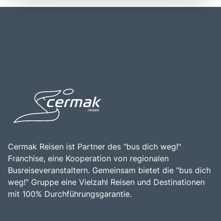
Wasser und ihre entspannte Atmosphäre bekannt sind.
abwechslungsreiche Landschaft, die von hohen Bergen
Die lokale Küche, die frische Meeresfrüchte und
bis zu sanften Hügeln und traumhaften Stränden reicht.
toskanische Spezialitäten umfasst, ist ein weiteres
Die Lage im Mittelmeer macht Elba zu einem idealen Ziel
Highlight. Ein Besuch auf Elba ist eine hervorragende
für Wassersportler, Wanderer und Naturliebhaber, die die
Gelegenheit, die reiche Geschichte, die natürliche
Schönheit der Natur und die kulturellen Schätze der Insel
Schönheit und die herzliche Gastfreundschaft der
entdecken möchten. Die Kombination aus historischer
Einheimischen zu erleben.
Bedeutung, atemberaubender Natur und vielfältigen
Freizeitmöglichkeiten macht Elba zu einem bereichernden
Erlebnis für alle, die die Faszination dieser einzigartigen
italienischen Insel erleben möchten.
Cermak Reisen ist Partner des "bus dich weg!"
Franchise, eine Kooperation von regionalen
Busreiseveranstaltern. Gemeinsam bietet die "bus dich
weg!" Gruppe eine Vielzahl Reisen und Destinationen
mit 100% Durchführungsgarantie.