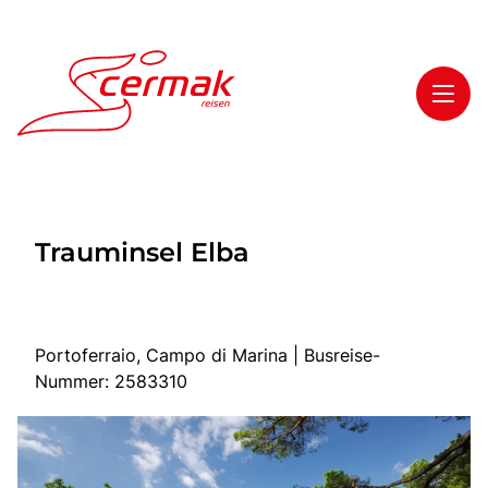
Toggl
Reisethemen
Trauminsel Elba
Toggl
Highlights
Toggl
Service
Toggl
Kontakt
Portoferraio, Campo di Marina | Busreise-
Nummer: 2583310
Start
Tagesfahrten