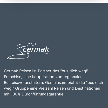
Cinque Terre ist sowohl mit dem Auto als auch mit dem
Ligurische Focaccia genießen oder an den Stränden
Zug möglich, wobei die Züge eine bequeme Verbindung
entspannen. Cinque Terre ist auch für seine
zwischen den Dörfern und den größeren Städten in der
Weinproduktion bekannt, insbesondere für den Weißwein
Umgebung bieten. Die zentrale Lage der Cinque Terre
Sciacchetrà, der aus den hängenden Weinbergen der
macht sie zu einem idealen Ziel für Tagesausflüge von
Region gewonnen wird. Ein Besuch in Cinque Terre ist eine
Städten wie Genua, Pisa oder La Spezia aus. Die
hervorragende Gelegenheit, die Schönheit der
Kombination aus der beeindruckenden Küstenlandschaft,
italienischen Küste zu erleben, die lokale Kultur zu
der historischen Bedeutung und der Vielzahl an
entdecken und unvergessliche Erinnerungen zu schaffen.
Freizeitmöglichkeiten macht Cinque Terre zu einem
Die Kombination aus atemberaubender Natur, reicher
bereichernden Erlebnis für alle, die die Faszination dieser
Geschichte und kulinarischen Genüssen macht Cinque
einzigartigen Region entdecken möchten.
Terre zu einem unvergesslichen Ziel für Reisende.
Cermak Reisen ist Partner des "bus dich weg!"
Franchise, eine Kooperation von regionalen
Busreiseveranstaltern. Gemeinsam bietet die "bus dich
weg!" Gruppe eine Vielzahl Reisen und Destinationen
mit 100% Durchführungsgarantie.