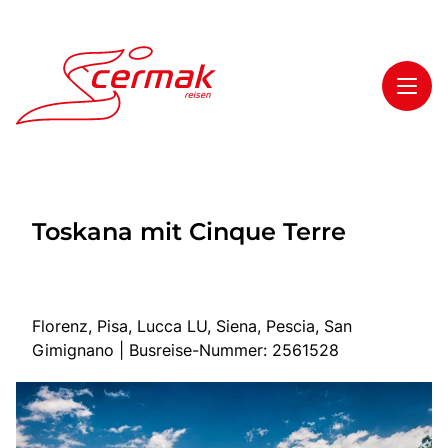
Toggl
Reisethemen
Toskana mit Cinque Terre
Toggl
Highlights
Toggl
Service
Toggl
Kontakt
Florenz, Pisa, Lucca LU, Siena, Pescia, San
Gimignano | Busreise-Nummer: 2561528
Start
Tagesfahrten