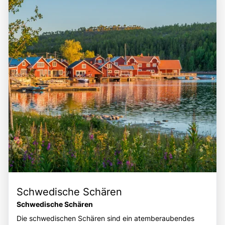
verschiedenen Abschnitten des Kanals erleichtern. Die
hervorragende Gelegenheit, die schwedische Landschaft
Lage des Göta-Kanals inmitten der schwedischen Natur
zu erkunden, die Geschichte des Kanals zu entdecken
und Kultur macht ihn zu einem idealen Ziel für Reisende,
und die herzliche Gastfreundschaft der Einheimischen zu
die sowohl die Schönheit der Landschaft als auch die
erleben.
historische Bedeutung dieser einzigartigen Wasserstraße
entdecken möchten. Die Kombination aus der
beeindruckenden Ingenieurskunst, der malerischen
Umgebung und den vielfältigen Freizeitmöglichkeiten
macht den Göta-Kanal zu einem bereichernden Erlebnis
für alle, die die Faszination dieser einzigartigen
schwedischen Attraktion erleben möchten.
Schwedische Schären
Schwedische Schären
Die schwedischen Schären sind ein atemberaubendes