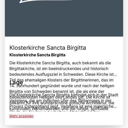
Klosterkirche Sancta Birgitta
Klosterkirche Sancta Birgitta
Die Klosterkirche Sancta Birgitta, auch bekannt als die
Birgittakirche, ist ein beeindruckendes und historisch
bedeutendes Ausflugsziel in Schweden. Diese Kirche ist
Teil des ehemaligen Klosters der Birgittinerinnen, das im
Lage
14. Jahrhundert gegründet wurde und nach der heiligen
Birgitta von Schweden benannt ist, die als eine der
Die Klosterkirche Sancta Birgitta befindet sich in der Stadt
bedeutendsten Heiligen des Landes gilt. Die Kirche ist
Vadstena, die am östlichen Ufer des Vätternsees in der
bekannt für ihre wunderschöne gotische Architektur, die
Provinz Östergötland liegt. Vadstena ist eine malerische
kunstvollen Wandmalereien und die ruhige, spirituelle
Stadt, die für ihre gut erhaltene Altstadt und ihre
Atmosphäre, die Besucher in ihren Bann zieht. Ein Besuch
Mehr anzeigen
historische Bedeutung bekannt ist. Die Lage der
der Klosterkirche bietet die Möglichkeit, mehr über die
Klosterkirche in der Nähe des Vätternsees bietet nicht nur
Geschichte der Birgittiner und deren Einfluss auf die