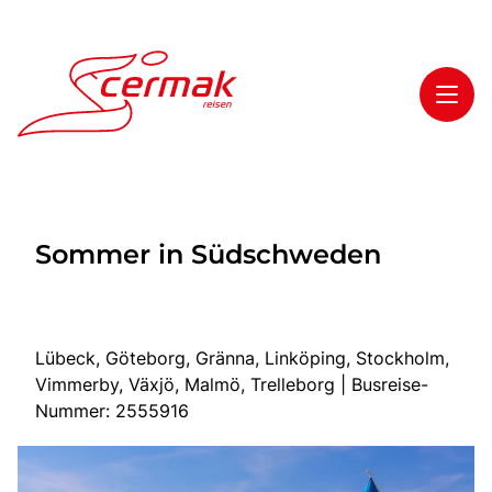
Toggl
Reisethemen
Sommer in Südschweden
Toggl
Highlights
Toggl
Service
Toggl
Kontakt
Lübeck, Göteborg, Gränna, Linköping, Stockholm,
Vimmerby, Växjö, Malmö, Trelleborg | Busreise-
Nummer: 2555916
Start
Tagesfahrten