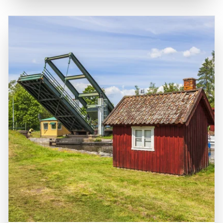
eine wunderschöne Kulisse, sondern auch zahlreiche
schwedische Kultur zu erfahren. Die Kirche ist nicht nur
Möglichkeiten für Erkundungen in der Umgebung.
ein Ort der Anbetung, sondern auch ein kulturelles
Vadstena ist leicht mit dem Auto oder öffentlichen
Zentrum, das regelmäßig Konzerte und Veranstaltungen
Verkehrsmitteln von Städten wie Linköping und Jönköping
beherbergt. Die Kombination aus historischer Bedeutung
aus erreichbar, was die Klosterkirche zu einem idealen Ziel
und architektonischer Schönheit macht die Klosterkirche
für Tagesausflüge macht.
Sancta Birgitta zu einem unvergesslichen Ziel für
Reisende.