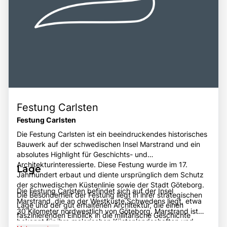
Festung Carlsten
Festung Carlsten
Die Festung Carlsten ist ein beeindruckendes historisches
Bauwerk auf der schwedischen Insel Marstrand und ein
absolutes Highlight für Geschichts- und
Architekturinteressierte. Diese Festung wurde im 17.
Lage
Jahrhundert erbaut und diente ursprünglich dem Schutz
der schwedischen Küstenlinie sowie der Stadt Göteborg.
Die Festung Carlsten befindet sich auf der Insel
Die Besonderheit der Festung liegt in ihrer strategischen
Marstrand, die an der Westküste Schwedens liegt, etwa
Lage und der gut erhaltenen Architektur, die einen
30 Kilometer nordwestlich von Göteborg. Marstrand ist
faszinierenden Einblick in die militärische Geschichte
bekannt für ihre malerischen Küstenlandschaften und
Schwedens bietet. Besucher können die beeindruckenden