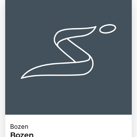
charmanten Bergdörfer und die herzliche
Freizeitmöglichkeiten in dieser einzigartigen Region
Gastfreundschaft der Einheimischen zu genießen, die
entdecken möchten.
diese Region zu einem unvergesslichen Ziel machen.
Bozen
Bozen