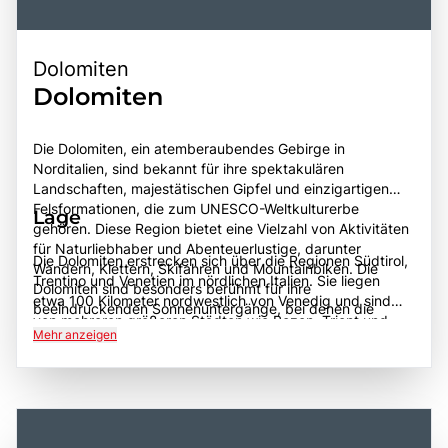
Dolomiten
Dolomiten
Die Dolomiten, ein atemberaubendes Gebirge in
Norditalien, sind bekannt für ihre spektakulären
Landschaften, majestätischen Gipfel und einzigartigen
Felsformationen, die zum UNESCO-Weltkulturerbe
Lage
gehören. Diese Region bietet eine Vielzahl von Aktivitäten
für Naturliebhaber und Abenteuerlustige, darunter
Die Dolomiten erstrecken sich über die Regionen Südtirol,
Wandern, Klettern, Skifahren und Mountainbiken. Die
Trentino und Venetien im nördlichen Italien. Sie liegen
Dolomiten sind besonders berühmt für ihre
etwa 100 Kilometer nordwestlich von Venedig und sind
beeindruckenden Sonnenuntergänge, bei denen die
von mehreren größeren Städten wie Bozen, Trient und
Felsen in leuchtenden Farben erstrahlen. Die Region hat
Mehr anzeigen
Cortina d'Ampezzo umgeben. Die Gebirgszüge sind gut
eine reiche Geschichte, die bis in die prähistorische Zeit
erreichbar, sowohl über Autobahnen als auch über
zurückreicht, und ist stark von der ladinischen Kultur
malerische Landstraßen, die durch die beeindruckende
geprägt, die sich in der Sprache, den Traditionen und der
Landschaft führen. Die geografische Lage macht die
Küche widerspiegelt. Besucher sollten die Dolomiten
Dolomiten zu einem idealen Ziel für Reisende, die die
unbedingt erkunden, um die atemberaubende Natur, die
Schönheit der Alpen und die vielfältigen