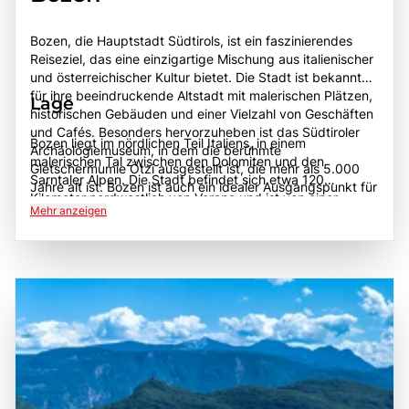
Bozen, die Hauptstadt Südtirols, ist ein faszinierendes
Reiseziel, das eine einzigartige Mischung aus italienischer
und österreichischer Kultur bietet. Die Stadt ist bekannt
für ihre beeindruckende Altstadt mit malerischen Plätzen,
Lage
historischen Gebäuden und einer Vielzahl von Geschäften
und Cafés. Besonders hervorzuheben ist das Südtiroler
Bozen liegt im nördlichen Teil Italiens, in einem
Archäologiemuseum, in dem die berühmte
malerischen Tal zwischen den Dolomiten und den
Gletschermumie Ötzi ausgestellt ist, die mehr als 5.000
Sarntaler Alpen. Die Stadt befindet sich etwa 120
Jahre alt ist. Bozen ist auch ein idealer Ausgangspunkt für
Kilometer nordwestlich von Verona und ist von einer
Outdoor-Aktivitäten in den umliegenden Dolomiten, die
Mehr anzeigen
beeindruckenden Berglandschaft umgeben. Bozen ist gut
zum UNESCO-Weltkulturerbe gehören und zahlreiche
erreichbar, sowohl über die Autobahn A22, die eine
Möglichkeiten zum Wandern, Skifahren und Radfahren
Verbindung zu anderen wichtigen Städten in Norditalien
bieten. Die Geschichte von Bozen reicht bis in die
und Österreich bietet, als auch über den Bahnhof, der
Römerzeit zurück, und die Stadt hat sich im Laufe der
regelmäßige Zugverbindungen nach Innsbruck, Verona
Jahrhunderte zu einem wichtigen Handels- und
und anderen Städten hat. Die geografische Lage macht
Kulturzentrum entwickelt. Besucher sollten Bozen
Bozen zu einem idealen Ziel für Reisende, die die
unbedingt erkunden, um die beeindruckende Architektur,
Schönheit der Dolomiten und die kulturellen Schätze
die köstliche lokale Küche und die herzliche
Südtirols entdecken möchten.
Gastfreundschaft der Einheimischen zu genießen, die die
Stadt zu einem unvergesslichen Ziel machen.