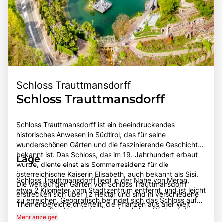
Schloss Trauttmansdorff
Schloss Trauttmansdorff
Schloss Trauttmansdorff ist ein beeindruckendes
historisches Anwesen in Südtirol, das für seine
wunderschönen Gärten und die faszinierende Geschichte
bekannt ist. Das Schloss, das im 19. Jahrhundert erbaut
Lage
wurde, diente einst als Sommerresidenz für die
österreichische Kaiserin Elisabeth, auch bekannt als Sisi.
Schloss Trauttmansdorff liegt in der Nähe von Meran,
Die weitläufigen Gärten von Schloss Trauttmansdorff
etwa 2 Kilometer vom Stadtzentrum entfernt, und ist leicht
erstrecken sich über 12 Hektar und sind in verschiedene
zu erreichen. Geografisch befindet sich das Schloss auf
Themenbereiche unterteilt, die Pflanzen aus aller Welt
einem sanften Hügel, der einen herrlichen Blick auf die
präsentieren. Besonders hervorzuheben sind die
Mehr anzeigen
umliegenden Berge und das Etschtal bietet. Die Lage der