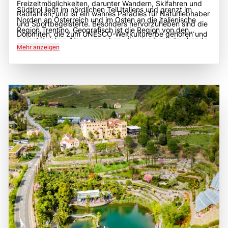
Freizeitmöglichkeiten, darunter Wandern, Skifahren und
Südtirol liegt im nördlichen Teil Italiens und grenzt im
Radfahren, und ist ein wahres Paradies für Naturliebhaber
Norden an Österreich und im Osten an die italienische
und Sportbegeisterte. Besonders hervorzuheben sind die
Region Trentino. Geografisch ist die Region von den
Dolomiten, die zum UNESCO-Weltkulturerbe gehören und
majestätischen Alpen umgeben, die eine beeindruckende
mit ihren markanten Gipfeln und malerischen Tälern ein
Mehr anzeigen
Kulisse bieten und zahlreiche Möglichkeiten für Outdoor-
beliebtes Ziel für Outdoor-Aktivitäten sind. Südtirol ist
Aktivitäten bieten. Die Hauptstadt Bozen ist ein wichtiger
auch berühmt für seine kulinarischen Köstlichkeiten,
Verkehrsknotenpunkt und bietet eine Vielzahl von
darunter lokale Weine, Speck und Käse, die in den
Anbindungen an andere Städte in Italien und Europa.
zahlreichen traditionellen Gasthäusern und Restaurants
Südtirol ist gut erreichbar, sowohl mit dem Auto als auch
genossen werden können. Historisch gesehen hat Südtirol
mit öffentlichen Verkehrsmitteln, und bietet eine Vielzahl
eine reiche Geschichte, die von verschiedenen Kulturen
von malerischen Straßen und Wanderwegen, die die
und Herrschaften geprägt wurde, was sich in der
Schönheit der Region erschließen. Die Nähe zu beliebten
Architektur und den Traditionen der Region widerspiegelt.
Urlaubszielen wie Meran, Brixen und den Dolomiten macht
Ein Besuch in Südtirol ist eine hervorragende Gelegenheit,
Südtirol zu einem idealen Ziel für Tagesausflüge und
die herzliche Gastfreundschaft der Einheimischen, die
längere Aufenthalte. Die Kombination aus
beeindruckende Natur und die faszinierende Kultur dieser
atemberaubenden Landschaften, reicher Geschichte und
einzigartigen Region zu erleben. Die Kombination aus
einer Vielzahl von Freizeitmöglichkeiten macht Südtirol zu
Abenteuer, Erholung und kulinarischen Genüssen macht
einem unvergesslichen Erlebnis für alle, die die Schönheit
Südtirol zu einem unvergesslichen Ziel für Reisende.
und Vielfalt dieser einzigartigen Region entdecken
möchten.