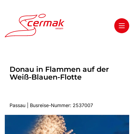
Toggl
Reisethemen
Donau in Flammen auf der
Toggl
Highlights
Weiß-Blauen-Flotte
Toggl
Service
Toggl
Kontakt
Passau | Busreise-Nummer: 2537007
Start
Tagesfahrten