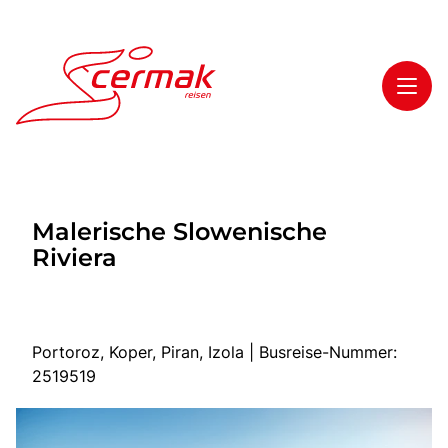
Toggl
Reisethemen
Malerische Slowenische
Toggl
Highlights
Riviera
Toggl
Service
Toggl
Kontakt
Portoroz, Koper, Piran, Izola | Busreise-Nummer:
2519519
Start
Tagesfahrten