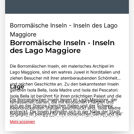
Borromäische Inseln - Inseln des Lago
Maggiore
Borromäische Inseln - Inseln
des Lago Maggiore
Die Borromäischen Inseln, ein malerisches Archipel im
Lago Maggiore, sind ein wahres Juwel in Norditalien und
ziehen Besucher mit ihrer atemberaubenden Schönheit
und reichen Geschichte an. Zu den bekanntesten Inseln
Lage
gehören Isola Bella, Isola Madre und Isola dei Pescatori.
Isola Bella ist berühmt für ihren prächtigen Palast und die
Die Borromäischen Inseln liegen im Lago Maggiore, der
terrassierten Gärten, die mit exotischen Pflanzen und
sich an der Grenze zwischen Italien und der Schweiz
beeindruckenden Statuen geschmückt sind. Isola Madre
erstreckt. Die Inseln befinden sich in der Nähe der Stadt
hingegen ist bekannt für ihre botanischen Gärten und die
Stresa, die etwa 90 Kilometer nordwestlich von Mailand
historische Villa, während Isola dei Pescatori mit ihrem
Mehr anzeigen
liegt. Die Region ist gut erreichbar, sowohl über
charmanten Fischerdorf und den traditionellen
Straßenverbindungen als auch über den Zug, der Stresa
Restaurants begeistert. Die Borromäischen Inseln sind