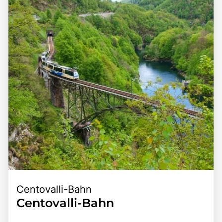
Region, wie dem Lago d'Orta und dem Lago di Como. Die
Umgebung zu entspannen. Die Kombination aus
Kombination aus der idyllischen Lage, der
spektakulären Ausblicken, kulturellen Schätzen und
beeindruckenden Natur und der Nähe zu kulturellen
Freizeitmöglichkeiten macht den Lago Maggiore zu einem
Sehenswürdigkeiten macht den Lago Maggiore zu einem
unvergesslichen Erlebnis für jeden Reisenden.
bereichernden Erlebnis für alle, die die Schönheit und
Vielfalt der italienischen Landschaft entdecken möchten.
Centovalli-Bahn
Centovalli-Bahn