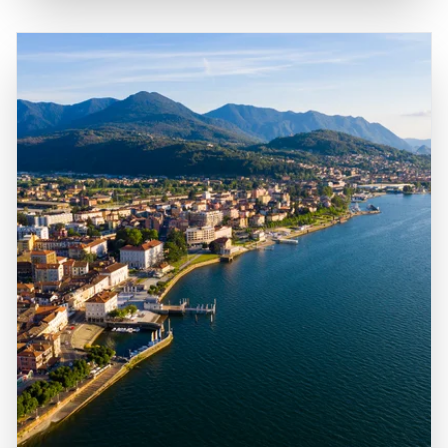
mit anderen Städten in Norditalien verbindet. Von Stresa
nicht nur ein Ort der Erholung, sondern auch ein kulturelles
aus fahren regelmäßig Fähren zu den verschiedenen
Erbe, das bis ins 16. Jahrhundert zurückreicht, als die
Inseln, was die Erkundung der Borromäischen Inseln
Familie Borromeo die Inseln zu einem Zentrum der Kunst
einfach und bequem macht. Die geografische Lage macht
und Kultur machte. Besucher sollten die Borromäischen
die Borromäischen Inseln zu einem idealen Ziel für
Inseln unbedingt erkunden, um die beeindruckende
Reisende, die die natürliche Schönheit des Lago Maggiore
Architektur, die herrlichen Gärten und die köstliche lokale
und die kulturellen Schätze der Region entdecken
Küche zu genießen, die diese Region zu einem
möchten.
unvergesslichen Ziel machen.