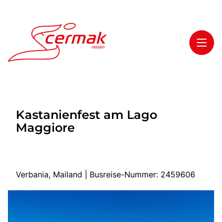
Toggl
Reisethemen
Kastanienfest am Lago
Toggl
Highlights
Maggiore
Toggl
Service
Toggl
Kontakt
Verbania, Mailand | Busreise-Nummer: 2459606
Start
Tagesfahrten