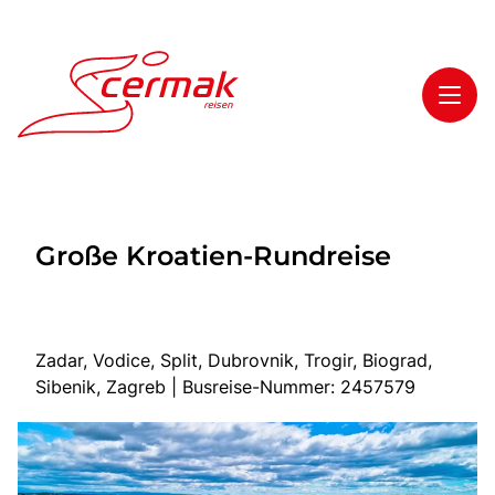
Toggl
Reisethemen
Große Kroatien-Rundreise
Toggl
Highlights
Toggl
Service
Toggl
Kontakt
Zadar, Vodice, Split, Dubrovnik, Trogir, Biograd,
Sibenik, Zagreb | Busreise-Nummer: 2457579
Start
Tagesfahrten