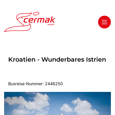
Toggl
Reisethemen
Kroatien - Wunderbares Istrien
Toggl
Highlights
Toggl
Service
Toggl
Kontakt
Busreise-Nummer: 2446250
Start
Tagesfahrten