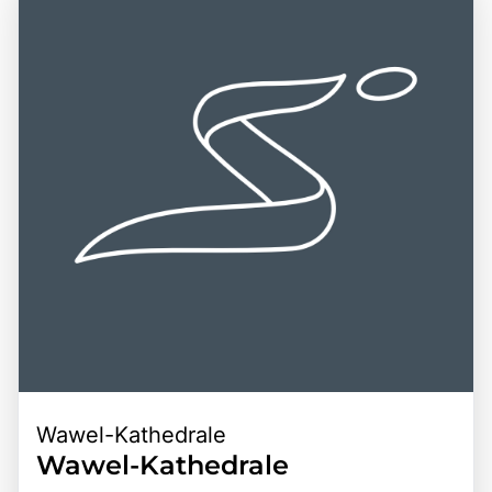
erfahren. Ein Besuch in Jasna Góra ist eine hervorragende
Vielzahl an Freizeitmöglichkeiten macht Jasna Góra zu
Gelegenheit, die spirituelle Atmosphäre zu genießen, die
einem bereichernden Erlebnis für alle, die die Faszination
reiche Geschichte zu erkunden und die beeindruckende
dieser einzigartigen Stätte entdecken möchten.
Architektur zu bewundern. Die Kombination aus religiöser
Bedeutung, kulturellem Erbe und der Möglichkeit zur
inneren Einkehr macht Jasna Góra zu einem
unvergesslichen Ziel für Reisende.
Wawel-Kathedrale
Wawel-Kathedrale