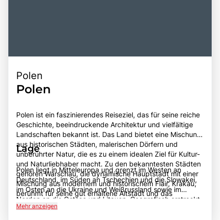
Polen
Polen
Polen ist ein faszinierendes Reiseziel, das für seine reiche
Geschichte, beeindruckende Architektur und vielfältige
Landschaften bekannt ist. Das Land bietet eine Mischung
aus historischen Städten, malerischen Dörfern und
Lage
unberührter Natur, die es zu einem idealen Ziel für Kultur-
und Naturliebhaber macht. Zu den bekanntesten Städten
Polen liegt in Mitteleuropa und grenzt im Westen an
gehören Warschau, die dynamische Hauptstadt mit einer
Deutschland, im Süden an Tschechien und die Slowakei,
Mischung aus modernem und historischem Flair, Krakau,
im Osten an die Ukraine und Weißrussland sowie im
berühmt für seine gut erhaltene Altstadt und das
Norden an die Ostsee und Litauen. Geografisch erstreckt
beeindruckende Wawel-Schloss, sowie Danzig, eine
Mehr anzeigen
sich das Land über eine Fläche von etwa 312.696
Hafenstadt mit einer reichen maritimen Geschichte. Polen
Quadratkilometern und umfasst eine Vielzahl von