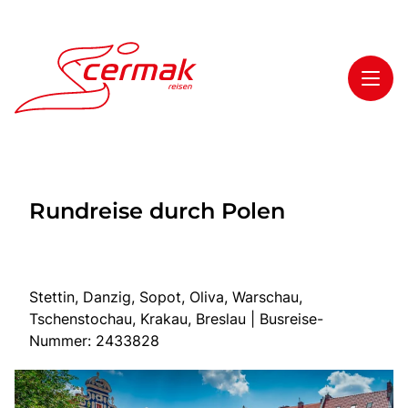
Toggl
Reisethemen
Rundreise durch Polen
Toggl
Highlights
Toggl
Service
Toggl
Kontakt
Stettin, Danzig, Sopot, Oliva, Warschau,
Tschenstochau, Krakau, Breslau | Busreise-
Nummer: 2433828
Start
Tagesfahrten