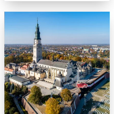
ist auch für seine wunderschönen Nationalparks, wie den
Landschaften, darunter die sanften Hügel der Masuren,
Białowieża-Nationalpark, der zum UNESCO-
die Gebirgszüge der Tatra und die weiten Strände an der
Weltkulturerbe gehört, und die Masurische Seenplatte
Ostseeküste. Die Hauptstadt Warschau liegt im zentralen
bekannt, die ein Paradies für Wassersportler und
Teil des Landes und ist ein wichtiger
Naturliebhaber ist. Historisch gesehen hat Polen eine
Verkehrsknotenpunkt, von dem aus viele der
bewegte Vergangenheit, die von verschiedenen Kulturen
bedeutendsten Sehenswürdigkeiten und Regionen leicht
und politischen Umwälzungen geprägt ist, was sich in der
erreichbar sind. Polen ist durch ein gut ausgebautes
Vielfalt der Architektur und Traditionen widerspiegelt. Ein
Verkehrsnetz, einschließlich Straßen, Eisenbahnen und
Besuch in Polen ist eine hervorragende Gelegenheit, die
Flughäfen, gut verbunden, was es Besuchern ermöglicht,
herzliche Gastfreundschaft der Einheimischen zu erleben,
die verschiedenen Städte und Landschaften bequem zu
die köstliche polnische Küche zu probieren und die
erkunden. Die Kombination aus atemberaubenden
faszinierende Geschichte des Landes zu entdecken. Die
Ausblicken, reicher Geschichte und der Möglichkeit, die
Kombination aus beeindruckenden Sehenswürdigkeiten,
polnische Kultur hautnah zu erleben, macht Polen zu
kulturellen Erlebnissen und der Möglichkeit, die Natur zu
einem unvergesslichen Erlebnis für alle, die dieses
genießen, macht Polen zu einem unvergesslichen Ziel für
vielfältige Land entdecken möchten.
Reisende.